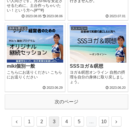
い人向けです。月20‐50を安定さ
行きませんか。
せるために、土台作っちゃいた
い！という方へ(#^^#)
2023.08.05
2023.08.06
2023.07.01
身体を整える
ストーリー
miki個別一般
SSSヨガ＆瞑想
こちらにお送りください こちら
ヨガ＆瞑想オンライン 自然の摂
にお送りください
理を自分の身体に取り戻しまし
ょう。
2023.06.29
2023.06.20
次のページ
1
2
3
4
5
…
10