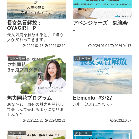
アベンジャーズ 勉強会
長女気質解放：
OYAGIRI P
...
長女気質を解放すると、出逢う
人が変わってきます。
2024.02.18
2024.02.19
2024.01.04
2024.04.17
ストーリー
ストーリー
魅力開花プログラム
Elementor #3727
あなたも、自分の魅力を開花し
お申し込みはこちらへ
て楽しんで売れるようになりま
せんか？
2023.11.23
2024.02.21
2023.10.07
ストーリー
ストーリー