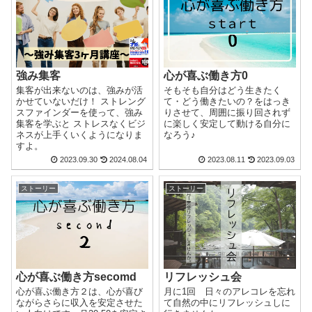
強み集客
心が喜ぶ働き方0
集客が出来ないのは、強みが活
そもそも自分はどう生きたく
かせていないだけ！ ストレング
て・どう働きたいの？をはっき
スファインダーを使って、強み
りさせて、周囲に振り回されず
集客を学ぶと ストレスなくビジ
に楽しく安定して動ける自分に
ネスが上手くいくようになりま
なろう♪
すよ。
2023.09.30
2024.08.04
2023.08.11
2023.09.03
ストーリー
ストーリー
心が喜ぶ働き方secomd
リフレッシュ会
心が喜ぶ働き方２は、心が喜び
月に1回 日々のアレコレを忘れ
ながらさらに収入を安定させた
て自然の中にリフレッシュしに