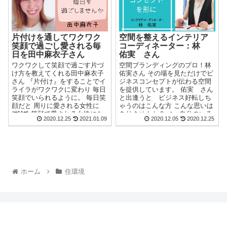
片付けを通してワクワク
空間を整えるインテリア
笑顔で過ごし愛される毎
コーディネーター：林
日を田中麻衣子さん
佑実 さん
ワクワクして笑顔で過ごす片づ
空間ブランディングのプロ！林
け方を教えてくれる田中麻衣子
佑実さん その場を見ただけでビ
さん 『片付け』をすることでイ
ジネスコンセプトが伝わる空間
ライラがワクワクに変わり 毎日
を提供しています。 佑実 さん
笑顔でいられるように。 毎日笑
と出逢うと ビジネス好転しち
顔だと 周りに愛される女性に
ゃうのはこんな方 こんな思いは
(#^^#) 笑顔で愛される女性にな
ありませんか？ ✔ 自分のいる
2020.12.25
2021.01.09
2020.12.05
2020.12.25
るサポートをしています。 ...
空間の居心地が悪い。&...
ホーム
住環境